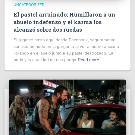
UNCATEGORIZED
El pastel arruinado: Humillaron a un
abuelo indefenso y el karma los
alcanzó sobre dos ruedas
Si llegaste hasta aquí desde Facebook, seguramente
sentiste un nudo en la garganta al ver al pobre anciano
llorando en el suelo junto a su pastel destrozado. La
burla y la crueldad de esa pareja
Read more