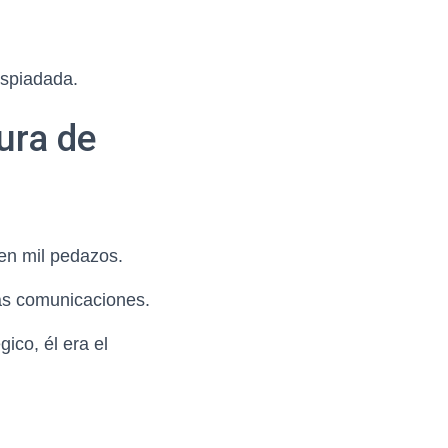
espiadada.
ura de
en mil pedazos.
as comunicaciones.
ico, él era el