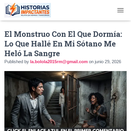
TOGGL
El Monstruo Con El Que Dormía:
Lo Que Hallé En Mi Sótano Me
Heló La Sangre
Published by
la.bolola2015rm@gmail.com
on
junio 29, 2026