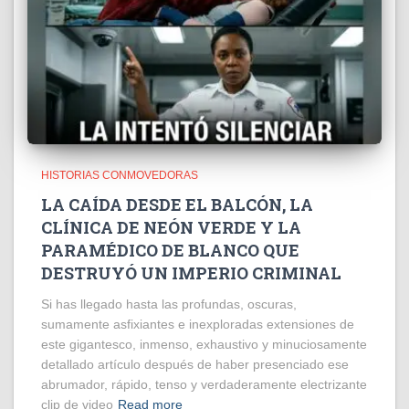
HISTORIAS CONMOVEDORAS
LA CAÍDA DESDE EL BALCÓN, LA
CLÍNICA DE NEÓN VERDE Y LA
PARAMÉDICO DE BLANCO QUE
DESTRUYÓ UN IMPERIO CRIMINAL
Si has llegado hasta las profundas, oscuras,
sumamente asfixiantes e inexploradas extensiones de
este gigantesco, inmenso, exhaustivo y minuciosamente
detallado artículo después de haber presenciado ese
abrumador, rápido, tenso y verdaderamente electrizante
clip de video
Read more