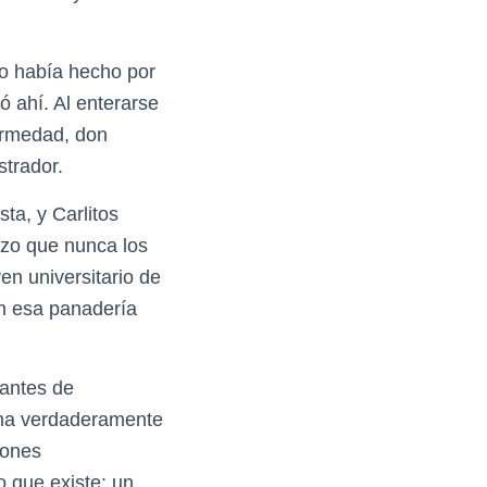
o había hecho por
nó ahí. Al enterarse
ermedad, don
strador.
ta, y Carlitos
izo que nunca los
en universitario de
en esa panadería
antes de
alma verdaderamente
iones
 que existe: un