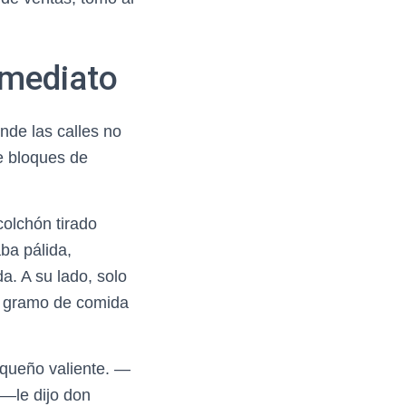
nmediato
nde las calles no
e bloques de
colchón tirado
aba pálida,
a. A su lado, solo
lo gramo de comida
pequeño valiente. —
 —le dijo don