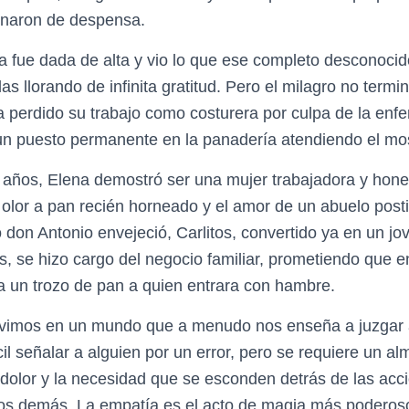
lenaron de despensa.
 fue dada de alta y vio lo que ese completo desconocid
las llorando de infinita gratitud. Pero el milagro no termi
 perdido su trabajo como costurera por culpa de la enf
 un puesto permanente en la panadería atendiendo el mo
 años, Elena demostró ser una mujer trabajadora y hones
 olor a pan recién horneado y el amor de un abuelo post
on Antonio envejeció, Carlitos, convertido ya en un jov
s, se hizo cargo del negocio familiar, prometiendo que 
a un trozo de pan a quien entrara con hambre.
vimos en un mundo que a menudo nos enseña a juzgar 
il señalar a alguien por un error, pero se requiere un 
 dolor y la necesidad que se esconden detrás de las acc
os demás. La empatía es el acto de magia más poderoso