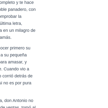
ompleto y te hace
noble panadero, con
comprobar la
ltima letra,
a en un milagro de
jamás.
nocer primero su
a a su pequeña
para amasar, y
re. Cuando vio a
o corrió detrás de
si no es por pura
a, don Antonio no
 de ventas, tomó al