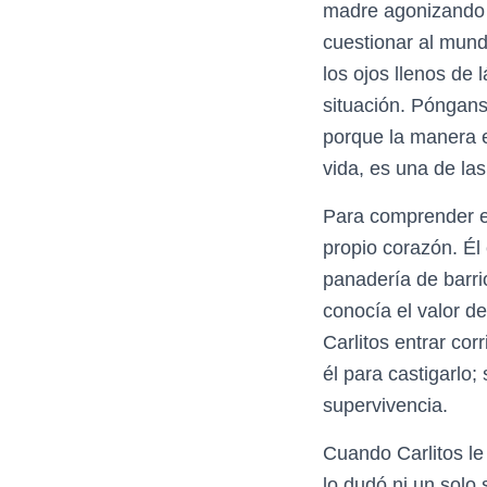
madre agonizando 
cuestionar al mundo
los ojos llenos de 
situación. Póngans
porque la manera e
vida, es una de la
Para comprender el
propio corazón. Él
panadería de barri
conocía el valor d
Carlitos entrar cor
él para castigarlo;
supervivencia.
Cuando Carlitos le
lo dudó ni un solo