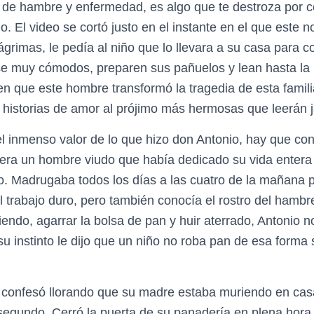
de hambre y enfermedad, es algo que te destroza por c
. El video se cortó justo en el instante en el que este 
lágrimas, le pedía al niño que lo llevara a su casa para 
e muy cómodos, preparen sus pañuelos y lean hasta la ú
n que este hombre transformó la tragedia de esta famili
s historias de amor al prójimo más hermosas que leerán 
 inmenso valor de lo que hizo don Antonio, hay que co
 era un hombre viudo que había dedicado su vida enter
o. Madrugaba todos los días a las cuatro de la mañana 
el trabajo duro, pero también conocía el rostro del hamb
riendo, agarrar la bolsa de pan y huir aterrado, Antonio n
 su instinto le dijo que un niño no roba pan de esa forma 
 confesó llorando que su madre estaba muriendo en cas
 segundo. Cerró la puerta de su panadería en plena hora