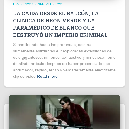
HISTORIAS CONMOVEDORAS
LA CAÍDA DESDE EL BALCÓN, LA
CLÍNICA DE NEÓN VERDE Y LA
PARAMÉDICO DE BLANCO QUE
DESTRUYÓ UN IMPERIO CRIMINAL
Si has llegado hasta las profundas, oscuras,
sumamente asfixiantes e inexploradas extensiones de
este gigantesco, inmenso, exhaustivo y minuciosamente
detallado artículo después de haber presenciado ese
abrumador, rápido, tenso y verdaderamente electrizante
clip de video
Read more