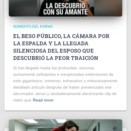
MOMENTO DEL KARMA
EL BESO PÚBLICO, LA CÁMARA POR
LA ESPALDA Y LA LLEGADA
SILENCIOSA DEL ESPOSO QUE
DESCUBRIÓ LA PEOR TRAICIÓN
Si has llegado hasta las profundas, oscuras,
sumamente asfixiantes e inexploradas extensiones de
este gigantesco, inmenso, exhaustivo y minuciosamente
detallado artículo después de haber presenciado ese
abrumador, tenso y verdaderamente electrizante clip de
video que
Read more