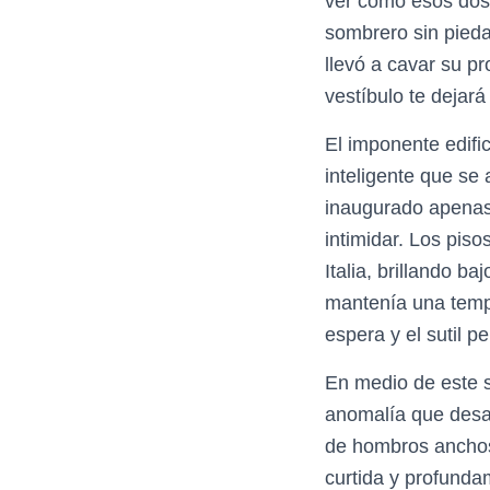
ver cómo esos dos 
sombrero sin pieda
llevó a cavar su pr
vestíbulo te dejar
El imponente edific
inteligente que se 
inaugurado apenas 
intimidar. Los pis
Italia, brillando b
mantenía una temp
espera y el sutil p
En medio de este s
anomalía que desaf
de hombros anchos 
curtida y profunda