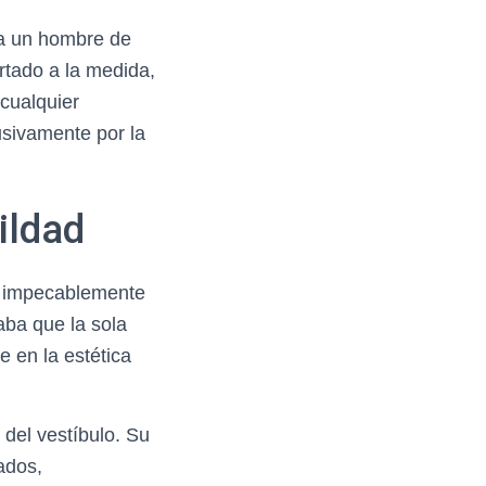
ra un hombre de
rtado a la medida,
cualquier
usivamente por la
ildad
tro impecablemente
aba que la sola
 en la estética
o del vestíbulo. Su
ados,