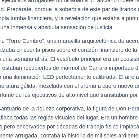
ejecutivos arrogantes humillaban a un anciano indefen
d. Prepárate, porque la soberbia de este par de tiranos 
opia tumba financiera, y la revelación que estaba a punt
á una inmensa y absoluta sensación de justicia.
io "Torre Cumbre", una maravilla arquitectónica de acero 
alzaba cincuenta pisos sobre el corazón financiero de la
una semana atrás. El vestíbulo principal era un ecosi
os estaban recubiertos de mármol de Carrara importado 
ajo una iluminación LED perfectamente calibrada. El aire
eratura gélida, mezclada con el aroma a cuero nuevo de
erfume de los ejecutivos de alto nivel que transitaban por 
antuario de la riqueza corporativa, la figura de Don Ped
iaba todas las reglas visuales del lugar. Era un hombre
pero encorvados por décadas de trabajo físico implacab
mente arrugada, contaba la historia de mil soles ardient