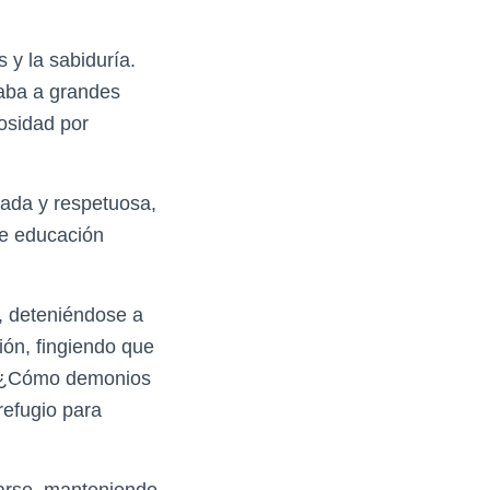
 y la sabiduría.
caba a grandes
osidad por
sada y respetuosa,
de educación
, deteniéndose a
ión, fingiendo que
. "¿Cómo demonios
refugio para
icarse, manteniendo