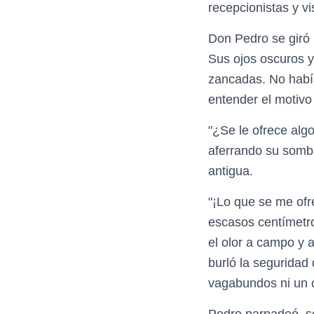
recepcionistas y v
Don Pedro se giró l
Sus ojos oscuros y
zancadas. No había
entender el motivo d
"¿Se le ofrece alg
aferrando su somb
antigua.
"¡Lo que se me ofr
escasos centímetro
el olor a campo y 
burló la seguridad 
vagabundos ni un 
Pedro parpadeó, so