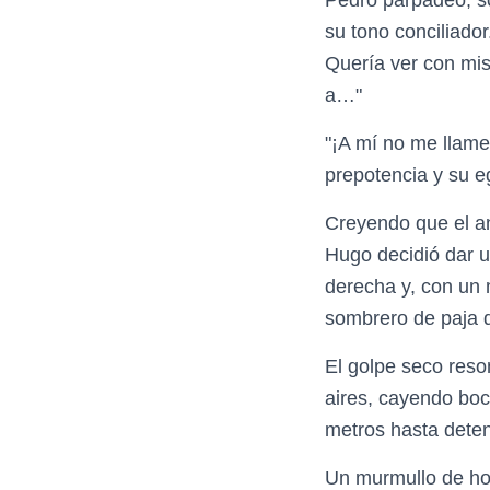
su tono conciliador
Quería ver con mis
a…"
"¡A mí no me llame
prepotencia y su eg
Creyendo que el an
Hugo decidió dar 
derecha y, con un m
sombrero de paja q
El golpe seco reson
aires, cayendo boc
metros hasta deten
Un murmullo de hor