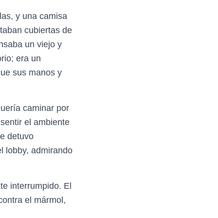
llas, y una camisa
staban cubiertas de
nsaba un viejo y
rio; era un
 que sus manos y
 Quería caminar por
sentir el ambiente
Se detuvo
el lobby, admirando
e interrumpido. El
contra el mármol,