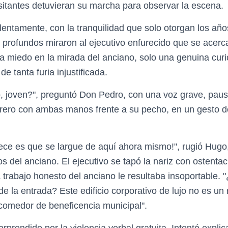
isitantes detuvieran su marcha para observar la escena.
entamente, con la tranquilidad que solo otorgan los años
 profundos miraron al ejecutivo enfurecido que se acer
 miedo en la mirada del anciano, solo una genuina curi
e tanta furia injustificada.
o, joven?", preguntó Don Pedro, con una voz grave, pau
rero con ambas manos frente a su pecho, en un gesto 
ece es que se largue de aquí ahora mismo!", rugió Hugo
s del anciano. El ejecutivo se tapó la nariz con ostentac
a trabajo honesto del anciano le resultaba insoportable
de la entrada? Este edificio corporativo de lujo no es un 
comedor de beneficencia municipal".
rprendido por la violencia verbal gratuita. Intentó expl