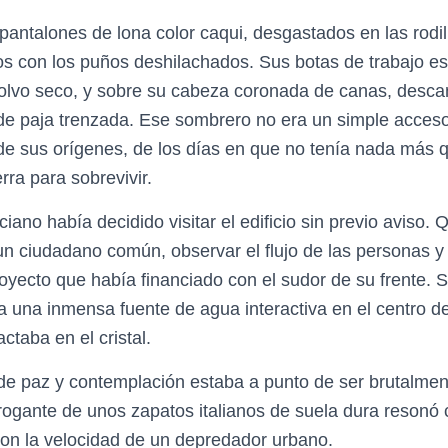
pantalones de lona color caqui, desgastados en las rodi
os con los puños deshilachados. Sus botas de trabajo e
olvo seco, y sobre su cabeza coronada de canas, desca
e paja trenzada. Ese sombrero no era un simple acceso
de sus orígenes, de los días en que no tenía nada más
rra para sobrevivir.
ano había decidido visitar el edificio sin previo aviso.
un ciudadano común, observar el flujo de las personas y 
yecto que había financiado con el sudor de su frente. 
 a una inmensa fuente de agua interactiva en el centro d
ctaba en el cristal.
 paz y contemplación estaba a punto de ser brutalment
rrogante de unos zapatos italianos de suela dura resonó 
on la velocidad de un depredador urbano.