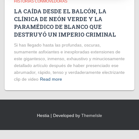
HISTORIAS CONMOVEDORAS
LA CAÍDA DESDE EL BALCÓN, LA
CLÍNICA DE NEÓN VERDE Y LA
PARAMÉDICO DE BLANCO QUE
DESTRUYÓ UN IMPERIO CRIMINAL
Si has llegado hasta las profundas, oscuras,
sumamente asfixiantes e inexploradas extensiones de
este gigantesco, inmenso, exhaustivo y minuciosamente
detallado artículo después de haber presenciado ese
abrumador, rápido, tenso y verdaderamente electrizante
clip de video
Read more
Hestia | Developed by
ThemeIsle