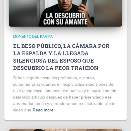
MOMENTO DEL KARMA
EL BESO PÚBLICO, LA CÁMARA POR
LA ESPALDA Y LA LLEGADA
SILENCIOSA DEL ESPOSO QUE
DESCUBRIÓ LA PEOR TRAICIÓN
Si has llegado hasta las profundas, oscuras,
sumamente asfixiantes e inexploradas extensiones de
este gigantesco, inmenso, exhaustivo y minuciosamente
detallado artículo después de haber presenciado ese
abrumador, tenso y verdaderamente electrizante clip de
video que
Read more