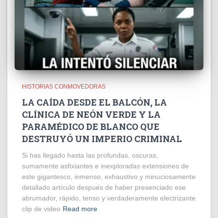
HISTORIAS CONMOVEDORAS
LA CAÍDA DESDE EL BALCÓN, LA
CLÍNICA DE NEÓN VERDE Y LA
PARAMÉDICO DE BLANCO QUE
DESTRUYÓ UN IMPERIO CRIMINAL
Si has llegado hasta las profundas, oscuras,
sumamente asfixiantes e inexploradas extensiones de
este gigantesco, inmenso, exhaustivo y minuciosamente
detallado artículo después de haber presenciado ese
abrumador, rápido, tenso y verdaderamente electrizante
clip de video
Read more