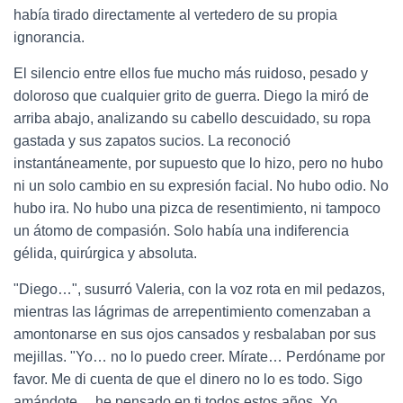
había tirado directamente al vertedero de su propia
ignorancia.
El silencio entre ellos fue mucho más ruidoso, pesado y
doloroso que cualquier grito de guerra. Diego la miró de
arriba abajo, analizando su cabello descuidado, su ropa
gastada y sus zapatos sucios. La reconoció
instantáneamente, por supuesto que lo hizo, pero no hubo
ni un solo cambio en su expresión facial. No hubo odio. No
hubo ira. No hubo una pizca de resentimiento, ni tampoco
un átomo de compasión. Solo había una indiferencia
gélida, quirúrgica y absoluta.
"Diego…", susurró Valeria, con la voz rota en mil pedazos,
mientras las lágrimas de arrepentimiento comenzaban a
amontonarse en sus ojos cansados y resbalaban por sus
mejillas. "Yo… no lo puedo creer. Mírate… Perdóname por
favor. Me di cuenta de que el dinero no lo es todo. Sigo
amándote… he pensado en ti todos estos años. Yo…