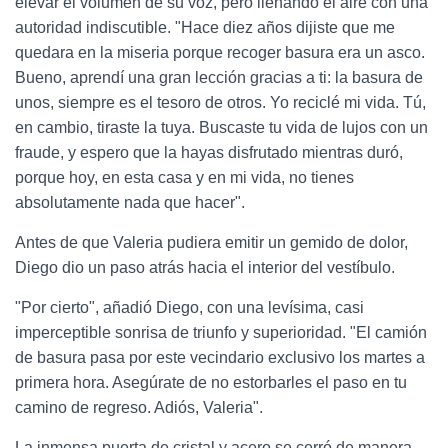
elevar el volumen de su voz, pero llenando el aire con una
autoridad indiscutible. "Hace diez años dijiste que me
quedara en la miseria porque recoger basura era un asco.
Bueno, aprendí una gran lección gracias a ti: la basura de
unos, siempre es el tesoro de otros. Yo reciclé mi vida. Tú,
en cambio, tiraste la tuya. Buscaste tu vida de lujos con un
fraude, y espero que la hayas disfrutado mientras duró,
porque hoy, en esta casa y en mi vida, no tienes
absolutamente nada que hacer".
Antes de que Valeria pudiera emitir un gemido de dolor,
Diego dio un paso atrás hacia el interior del vestíbulo.
"Por cierto", añadió Diego, con una levísima, casi
imperceptible sonrisa de triunfo y superioridad. "El camión
de basura pasa por este vecindario exclusivo los martes a
primera hora. Asegúrate de no estorbarles el paso en tu
camino de regreso. Adiós, Valeria".
La inmensa puerta de cristal y acero se cerró de manera