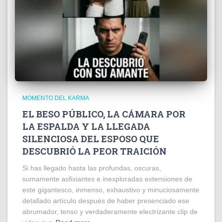
MOMENTO DEL KARMA
EL BESO PÚBLICO, LA CÁMARA POR
LA ESPALDA Y LA LLEGADA
SILENCIOSA DEL ESPOSO QUE
DESCUBRIÓ LA PEOR TRAICIÓN
Si has llegado hasta las profundas, oscuras,
sumamente asfixiantes e inexploradas extensiones de
este gigantesco, inmenso, exhaustivo y minuciosamente
detallado artículo después de haber presenciado ese
abrumador, tenso y verdaderamente electrizante clip de