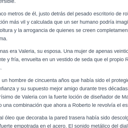
rsible.
co metros de él, justo detrás del pesado escritorio de ro
ición más vil y calculada que un ser humano podría imag
oltura y la arrogancia de quienes se creen completament
ima.
nas era Valeria, su esposa. Una mujer de apenas veinti
te y fría, envuelta en un vestido de seda que el propio 
.
, un hombre de cincuenta años que había sido el proteg
fianza y su supuesto mejor amigo durante tres décadas
arísimo de Valeria con la fuerte loción de diseñador de M
o una combinación que ahora a Roberto le revolvía el e
al óleo que decoraba la pared trasera había sido descol
uerte empotrada en el acero. El sonido metálico del dia