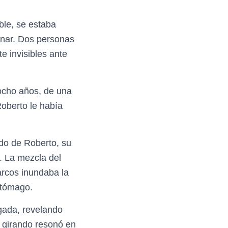
ble, se estaba
inar. Dos personas
e invisibles ante
ocho años, de una
Roberto le había
ido de Roberto, su
. La mezcla del
arcos inundaba la
stómago.
gada, revelando
l girando resonó en