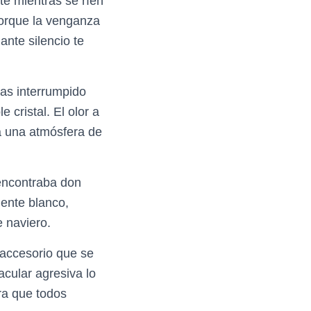
te mientras se ríen
porque la venganza
ante silencio te
as interrumpido
 cristal. El olor a
ba una atmósfera de
 encontraba don
ente blanco,
 naviero.
 accesorio que se
cular agresiva lo
ra que todos