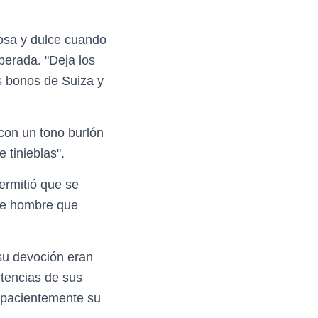
osa y dulce cuando
perada. "Deja los
s bonos de Suiza y
con un tono burlón
 tinieblas".
ermitió que se
ese hombre que
su devoción eran
rtencias de sus
 pacientemente su