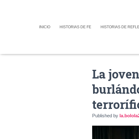
INICIO
HISTORIAS DE FE
HISTORIAS DE REFL
La joven
burlándo
terroríf
Published by
la.bolo