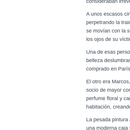
consideraban irreve
A unos escasos cin
perpetrando la tra
se movían con la s
los ojos de su víct
Una de esas perso
belleza deslumbran
comprado en París
El otro era Marcos
socio de mayor con
perfume floral y c
habitación, creand
La pesada pintura 
una moderna caja f