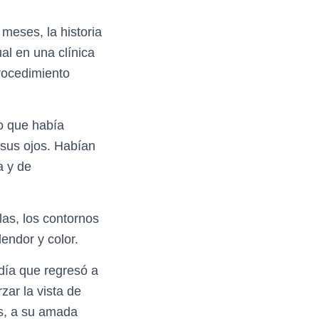
meses, la historia
ual en una clínica
rocedimiento
o que había
 sus ojos. Habían
a y de
las, los contornos
endor y color.
 día que regresó a
ar la vista de
os, a su amada