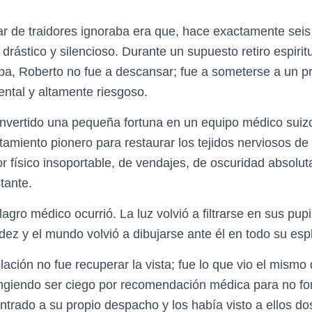
ar de traidores ignoraba era que, hace exactamente seis 
drástico y silencioso. Durante un supuesto retiro espirit
pa, Roberto no fue a descansar; fue a someterse a un p
ental y altamente riesgoso.
invertido una pequeña fortuna en un equipo médico suiz
atamiento pionero para restaurar los tejidos nerviosos de
r físico insoportable, de vendajes, de oscuridad absolut
tante.
agro médico ocurrió. La luz volvió a filtrarse en sus pupi
dez y el mundo volvió a dibujarse ante él en todo su espl
ación no fue recuperar la vista; fue lo que vio el mismo
ngiendo ser ciego por recomendación médica para no forz
ntrado a su propio despacho y los había visto a ellos d