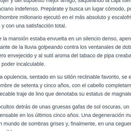
ujer y del supuesto mejor amigo, saqueando la caja fuer
nciano indefenso. Prepárate y busca un lugar cómodo, 
hombre millonario ejecutó en el más absoluto y escalofri
 y con una satisfacción total.
 la mansión estaba envuelta en un silencio denso, apen
ante de la lluvia golpeando contra los ventanales de doble
ero envejecido y al sutil aroma del tabaco de pipa crea
 poder incalculable.
a opulencia, sentado en su sillón reclinable favorito, se
mbre de setenta y cinco años, con el cabello completam
ecable traje de lino que denotaba su estatus de magnate
cultos detrás de unas gruesas gafas de sol oscuras, un
pensable en los últimos cinco años. Una degeneración ma
n mundo de sombras grises y, finalmente, en una cegue