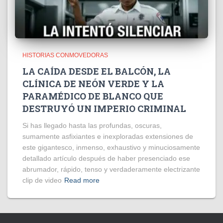
HISTORIAS CONMOVEDORAS
LA CAÍDA DESDE EL BALCÓN, LA
CLÍNICA DE NEÓN VERDE Y LA
PARAMÉDICO DE BLANCO QUE
DESTRUYÓ UN IMPERIO CRIMINAL
Si has llegado hasta las profundas, oscuras,
sumamente asfixiantes e inexploradas extensiones de
este gigantesco, inmenso, exhaustivo y minuciosamente
detallado artículo después de haber presenciado ese
abrumador, rápido, tenso y verdaderamente electrizante
clip de video
Read more