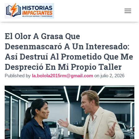
TOGGL
El Olor A Grasa Que
Desenmascaró A Un Interesado:
Así Destruí Al Prometido Que Me
Despreció En Mi Propio Taller
Published by
la.bolola2015rm@gmail.com
on
julio 2, 2026